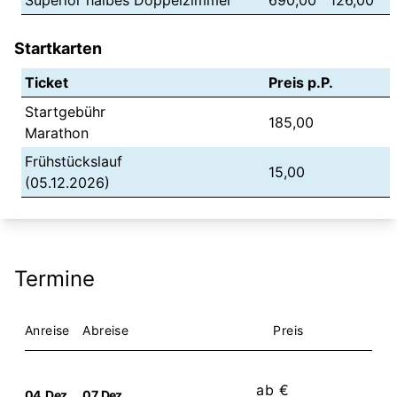
Superior halbes Doppelzimmer
690,00
126,00
Startkarten
Ticket
Preis p.P.
Startgebühr
185,00
Marathon
Frühstückslauf
15,00
(05.12.2026)
Termine
Anreise
Abreise
Preis
ab €
04. Dez
07. Dez