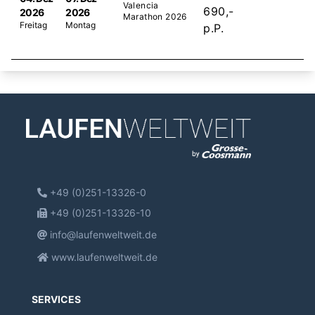
Valencia
690,-
2026
2026
Marathon 2026
Freitag
Montag
p.P.
+49 (0)251-13326-0
+49 (0)251-13326-10
info@laufenweltweit.de
www.laufenweltweit.de
SERVICES