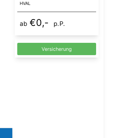
HVAL
€0,-
ab
p.P.
Versicherung