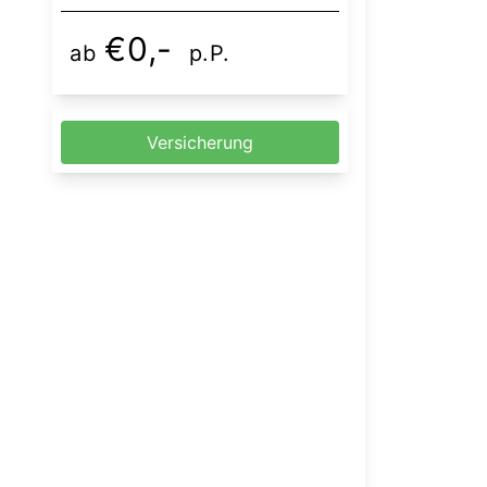
€0,-
ab
p.P.
Versicherung